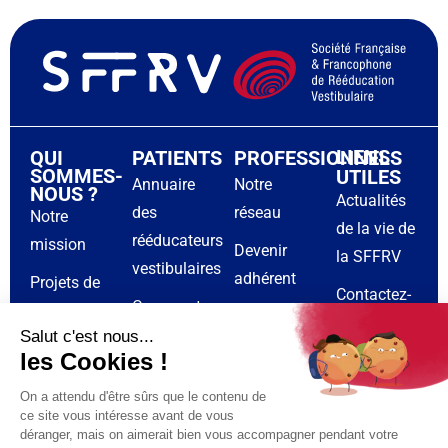
LIENS
QUI
PATIENTS
PROFESSIONNELS
SOMMES-
UTILES
Annuaire
Notre
NOUS ?
Actualités
des
réseau
Notre
de la vie de
rééducateurs
mission
Devenir
la SFFRV
vestibulaires
adhérent
Projets de
Contactez-
Causes et
recherche
Formations
nous
symptômes
en
Sponsors
Espace
du
rééducation
adhérent
syndrome
vestibulaire
vestibulaire
CR de
Calendrier