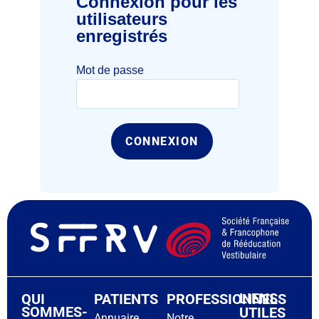
Connexion pour les
utilisateurs
enregistrés
Mot de passe
LIENS
QUI
PATIENTS
PROFESSIONNELS
SOMMES-
UTILES
Annuaire
Notre