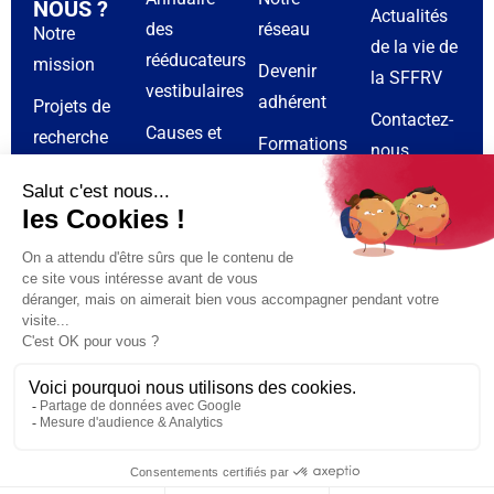
NOUS ?
Actualités
des
réseau
Notre
de la vie de
rééducateurs
mission
Devenir
la SFFRV
vestibulaires
adhérent
Projets de
Contactez-
Causes et
recherche
Formations
nous
symptômes
en
Sponsors
Espace
du
rééducation
adhérent
syndrome
vestibulaire
vestibulaire
CR de
Calendrier
réunions de
Traitements
et
la société
et
événements
rééducation
Mentions légales
Politique de confidentialité