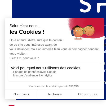
QUI SOMMES-NOUS ?
PATIE
Notre mission
Annuair
vestibu
Projets de recherche
Causes
Sponsors
syndrom
Traitem