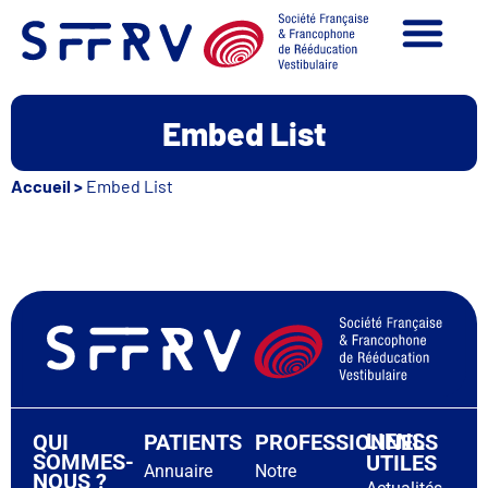
Embed List
Accueil
>
Embed List
LIENS
QUI
PATIENTS
PROFESSIONNELS
SOMMES-
UTILES
Annuaire
Notre
NOUS ?