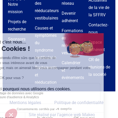
Actualités
des
réseau
Notre
de la vie de
rééducateurs
mission
Devenir
la SFFRV
vestibulaires
adhérent
Projets de
Contactez-
Causes et
recherche
Formations
nous
symptômes
en
Sponsors
Espace
du
rééducation
adhérent
syndrome
vestibulaire
vestibulaire
CR de
Calendrier
réunions de
Traitements
et
la société
et
événements
rééducation
Mentions légales
Politique de confidentialité
Site réalisé par l’agence web Makeo