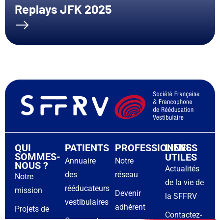
Replays JFK 2025
LIENS
QUI
PATIENTS
PROFESSIONNELS
SOMMES-
UTILES
Annuaire
Notre
NOUS ?
Actualités
des
réseau
Notre
de la vie de
rééducateurs
mission
Devenir
la SFFRV
vestibulaires
adhérent
Projets de
Contactez-